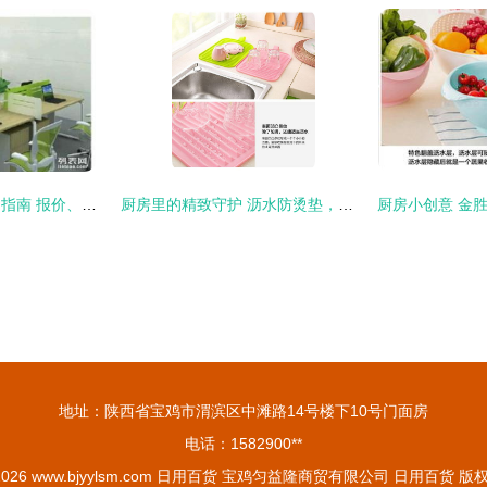
天津屏风办公桌采购指南 报价、尺寸与厂家批发全解析
厨房里的精致守护 沥水防烫垫，让居家生活更轻松
地址：陕西省宝鸡市渭滨区中滩路14号楼下10号门面房
电话：1582900**
 2026
www.bjyylsm.com
日用百货
宝鸡匀益隆商贸有限公司
日用百货
版