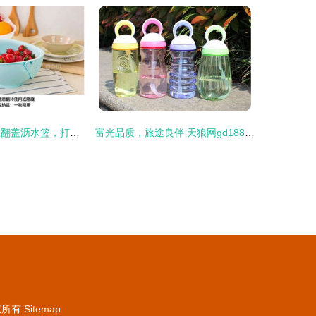
厨房小创意 金胜翻盖沥水篮，打造便捷高效洗涤空间
富光品质，旅途良伴 天狼网gd188.cn精选日用品与文体好物
权所有
Sitemap