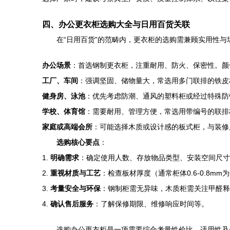
四、办公更衣柜选购大全与日用百货关联
在“日用百货”的范畴内，更衣柜的选购需兼顾实用性与
办公场景
：首选钢制更衣柜，注重耐用、防火、保密性。颜
工厂、车间
：强调坚固、储物量大，常选用多门联排的铁皮
健身房、泳池
：优先考虑防潮、通风的塑料柜或经过特殊防
学校、体育馆
：需要耐用、管理方便，常选用带编号的联排
家庭或高端会所
：可能选择木质或设计感的板式柜，与装修
选购核心要点
：
1.
明确需求
：确定使用人数、存放物品类型、安装空间尺寸
2.
重视材质与工艺
：检查板材厚度（通常柜体0.6-0.8
3.
考量安全与环保
：钢制柜需无异味，木质柜需关注甲醛释
4.
确认售后服务
：了解保修期限、维修响应时间等。
选购办公更衣柜是一项需要综合考量性价比、适用性及