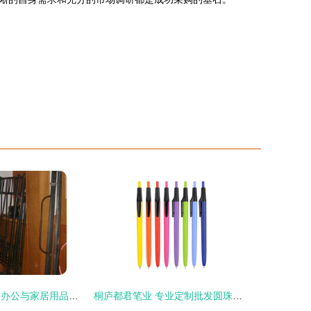
公司搬迁大甩卖 办公与家居用品限时特价比网购还便宜！
桐庐都君笔业 专业定制批发圆珠笔，广告礼品笔一站式供应商