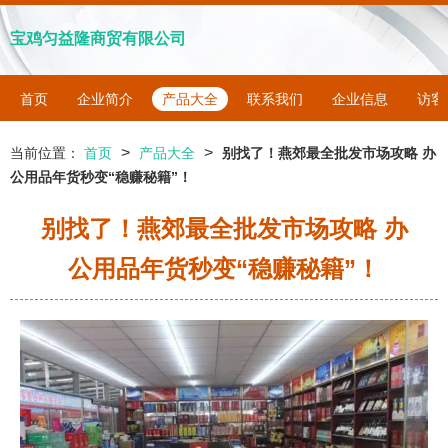
宝鸡匀益隆商贸有限公司
首页
企业简介
产品大全
联系我们
企业信息
访客
>
>
当前位置：
首页
产品大全
别找了！燕郊最全批发市场攻略 办
公用品年货秒变“稳赚秘籍”！
别找了！燕郊最全批发市场攻略 办
公用品年货秒变“稳赚秘籍”！