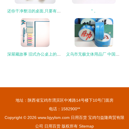
还你干净整洁的桌面,只要有个完美的桌面套件 上
"，
深屉藏故事 旧式办公桌上的波西米亚风与复古记
义乌市无极文体用品厂 中国象棋产品列表
地址：陕西省宝鸡市渭滨区中滩路14号楼下10号门面房
电话：1582900**
Copyright © 2026
www.bjyylsm.com
日用百货
宝鸡匀益隆商贸有限
公司
日用百货
版权所有
Sitemap