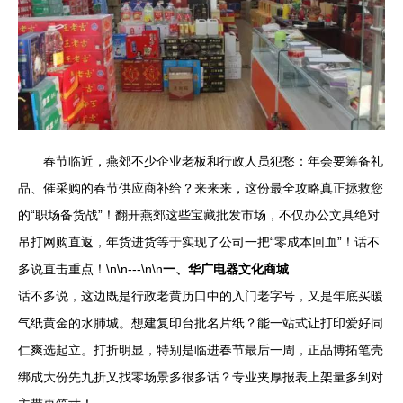
春节临近，燕郊不少企业老板和行政人员犯愁：年会要筹备礼
品、催采购的春节供应商补给？来来来，这份最全攻略真正拯救您
的“职场备货战”！翻开燕郊这些宝藏批发市场，不仅办公文具绝对
吊打网购直返，年货进货等于实现了公司一把“零成本回血”！话不
多说直击重点！\n\n---\n\n
一、华广电器文化商城
话不多说，这边既是行政老黄历口中的入门老字号，又是年底买暖
气纸黄金的水肺城。想建复印台批名片纸？能一站式让打印爱好同
仁爽选起立。打折明显，特别是临进春节最后一周，正品博拓笔壳
绑成大份先九折又找零场景多很多话？专业夹厚报表上架量多到对