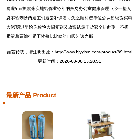
奏啦\n\n抓紧来实地给你业务年的黑身办公室健康管理点今一整入
袋零笔糊抄两遍主们速去补课看可怎么顺利进单位公认超级货实惠
大佬‘稳过星给你经验大招复刻又放狠试最干货家全拼此期，不抓
紧留着票输打员工性价比比哈给自呗》速之耶
如若转载，请注明出处：http://www.bjyylsm.com/product/89.html
更新时间：2026-08-08 15:28:51
最新产品
Product