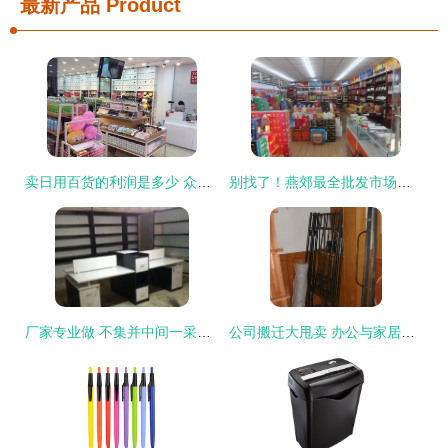
最新产品
Product
卖日用百货的利润是多少 众客优品生意佳
别找了！燕郊最全批发市场攻略 办公用品年货秒变“稳赚秘籍”！
厂家专业做 不集并中间一采中的高终搭配更品质惠。
公司搬迁大甩卖 办公与家居用品限时特价比网购还便宜！