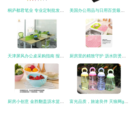
桐庐都君笔业 专业定制批发圆珠笔，广告礼品笔一站式供应商
美国办公用品与日用百货最新打折信息汇总（2023年最新）
天津屏风办公桌采购指南 报价、尺寸与厂家批发全解析
厨房里的精致守护 沥水防烫垫，让居家生活更轻松
厨房小创意 金胜翻盖沥水篮，打造便捷高效洗涤空间
富光品质，旅途良伴 天狼网gd188.cn精选日用品与文体好物