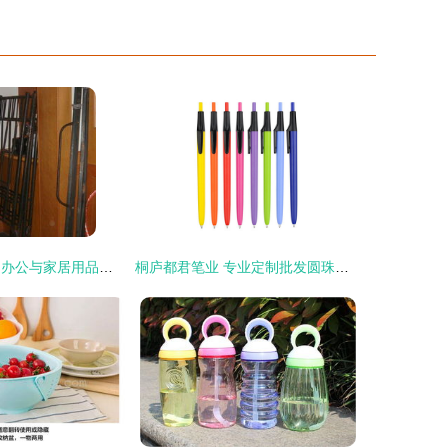
公司搬迁大甩卖 办公与家居用品限时特价比网购还便宜！
桐庐都君笔业 专业定制批发圆珠笔，广告礼品笔一站式供应商