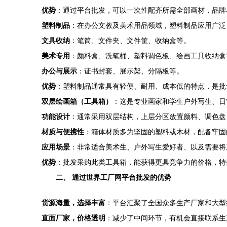
优势
：通过平台批发，可以一次性配齐所需全部画材，品牌
塑料制品
：在办公文教及美术用品领域，塑料制品应用广泛
文具收纳
：笔筒、文件夹、文件筐、收纳盒等。
美术专用
：颜料盒、洗笔桶、塑料调色板、绘画工具收纳盒
办公与展示
：证书封套、展示架、分隔板等。
优势
：塑料制品通常具有轻便、耐用、成本低的特点，是批
双层绘画箱（工具箱）
：这是专业画家和学生户外写生、日
功能设计
：通常采用双层结构，上层分区放置颜料、调色盘
材质与便携性
：箱体材质多为坚固的塑料或木材，配备牢固
应用场景
：非常适合美术生、户外写生爱好者、以及需要将
优势
：批发采购此类工具箱，能获得更具竞争力的价格，特
二、 通过世界工厂网平台批发的优势
货源海量，选择丰富
：平台汇聚了全国众多生产厂家和大型
直面厂家，价格透明
：减少了中间环节，有机会直接联系生