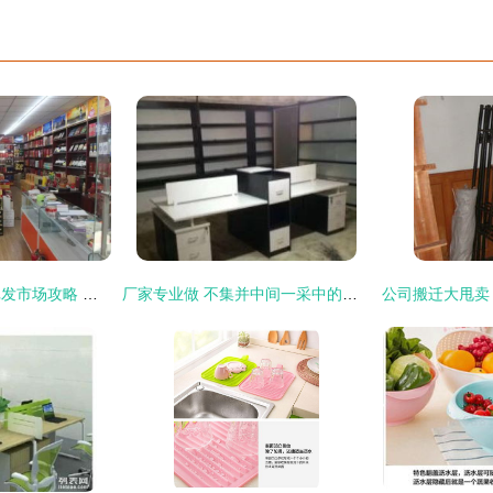
别找了！燕郊最全批发市场攻略 办公用品年货秒变“稳赚秘籍”！
厂家专业做 不集并中间一采中的高终搭配更品质惠。