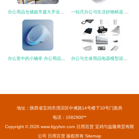
办公用品仓储超市盛大开业，一站式采购与免费配送引领新潮流
一站式办公与生活好物精选 当当网日用百货第5页指南
办公室中的小确幸 办公用品设计如何成为打工人的日常动力
办公与文体用品电器模型设计 高效下载与应用指南
地址：陕西省宝鸡市渭滨区中滩路14号楼下10号门面房
电话：1582900**
Copyright © 2026
www.bjyylsm.com
日用百货
宝鸡匀益隆商贸有限
公司
日用百货
版权所有
Sitemap