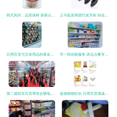
韩式风尚，品质保鲜 探索台州市黄岩新腾日用品厂的烤花玻璃保鲜盒
义乌批发韩国竹炭牙刷 创业摆摊优质货源全解析
日用百货与文体用品的黄金陈列法则 提升销量与顾客体验
市一院创新服务 床边点餐专人送餐，住院生活更舒心
第二届邵东百货博览会暨电商选品会启幕 聚焦办公用品，打造产业新生态
超值购物狂欢 日用百货满减优惠来袭，文体用品尽享低价好物