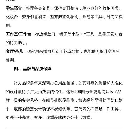
学生宿舍
：整理各类文具，保持桌面整洁，培养良好的收纳习惯。
化妆台
：变身创意刷筒，整齐归置化妆刷、眉笔等工具，时尚又实
用。
工作室/工作台
：存放螺丝刀、镊子等小型DIY工具，是手工爱好者
的得力助手。
客厅/茶几
：偶尔用来插放几支干花或绿植，也能瞬间提升空间的
格调。
四、 品牌与品质保障
得力品牌多年来深耕办公用品领域，以其可靠的质量和人性化
的设计赢得了广大消费者的信任。这款909圆形金属笔筒延续了品
牌一贯的务实风格，在细节处彰显品质，如边缘的平滑处理防止划
手，底部的稳定设计确保不易倾倒等。它代表的不仅是一件工具，
更是一种高效、有序、注重品味的办公生活方式。