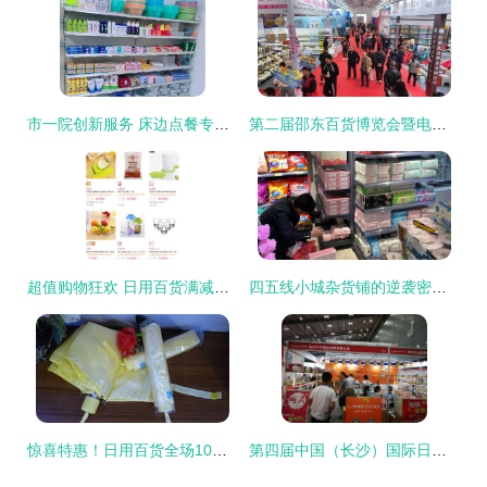
市一院创新服务 床边点餐专人送餐，住院生活更舒心
第二届邵东百货博览会暨电商选品会启幕 聚焦办公用品，打造产业新生态
超值购物狂欢 日用百货满减优惠来袭，文体用品尽享低价好物
四五线小城杂货铺的逆袭密码 不起眼的日用百货如何月销70万
惊喜特惠！日用百货全场10元，欢迎选购！
第四届中国（长沙）国际日用百货展览会圆满落幕，引领行业新风向